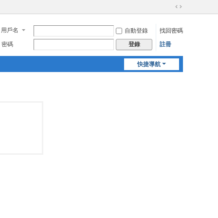
切
換
用戶名
自動登錄
找回密碼
到
寬
密碼
註冊
登錄
版
快捷導航