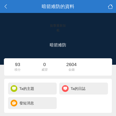
暗箭难防的資料
點擊重新加
載
暗箭难防
93
0
2604
積分
威望
金錢
Ta的主題
Ta的日誌
發短消息