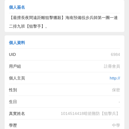
個人簽名
【最擅長夜間遠距離狙擊獵殺】海南預備役步兵師第一團一連
二排九班【狙擊手】。
個人資料
UID
6984
用戶組
註冊會員
個人主頁
http://
性別
保密
生日
-
真實姓名
1014514418暗箭難防【狙擊兵】
學歷
中學