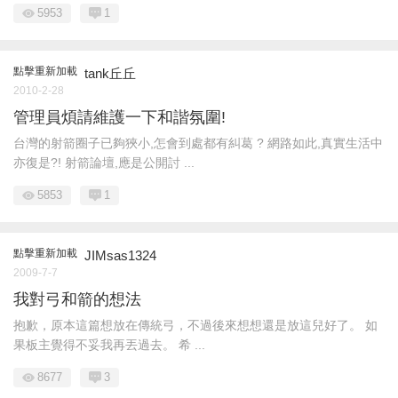
5953
1
點擊重新加載
tank丘丘
2010-2-28
管理員煩請維護一下和諧氛圍!
台灣的射箭圈子已夠狹小,怎會到處都有糾葛 ? 網路如此,真實生活中
亦復是?! 射箭論壇,應是公開討 ...
5853
1
點擊重新加載
JIMsas1324
2009-7-7
我對弓和箭的想法
抱歉，原本這篇想放在傳統弓，不過後來想想還是放這兒好了。 如
果板主覺得不妥我再丟過去。 希 ...
8677
3