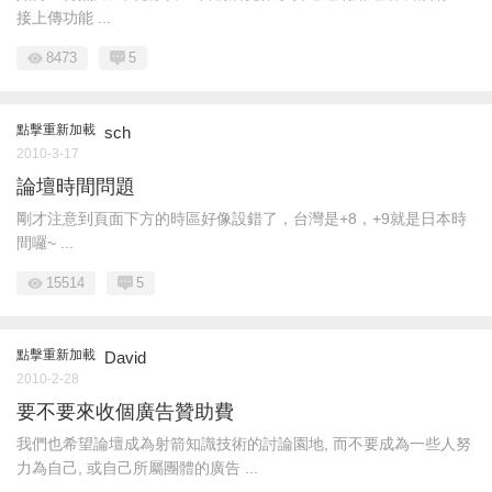
接上傳功能 ...
8473
5
點擊重新加載
sch
2010-3-17
論壇時間問題
剛才注意到頁面下方的時區好像設錯了，台灣是+8，+9就是日本時
間囉~ ...
15514
5
點擊重新加載
David
2010-2-28
要不要來收個廣告贊助費
我們也希望論壇成為射箭知識技術的討論園地, 而不要成為一些人努
力為自己, 或自己所屬團體的廣告 ...