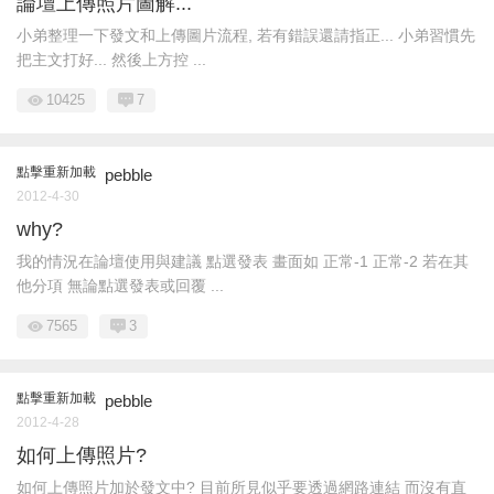
論壇上傳照片圖解...
小弟整理一下發文和上傳圖片流程, 若有錯誤還請指正... 小弟習慣先
把主文打好... 然後上方控 ...
10425
7
點擊重新加載
pebble
2012-4-30
why?
我的情況在論壇使用與建議 點選發表 畫面如 正常-1 正常-2 若在其
他分項 無論點選發表或回覆 ...
7565
3
點擊重新加載
pebble
2012-4-28
如何上傳照片?
如何上傳照片加於發文中? 目前所見似乎要透過網路連結 而沒有直