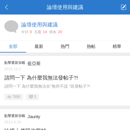
論壇使用與建議
論壇使用與建議
今日:
0
主題:
14
排名:
20
全部
最新
熱門
熱帖
精華
點擊重新加載
藍亞斯
2015-12-1
請問一下 為什麼我無法發帖子?!
請問一下 為什麼我無法在"無所不談 "區發帖子?!
7890
3
點擊重新加載
Jaunty
2012-4-29