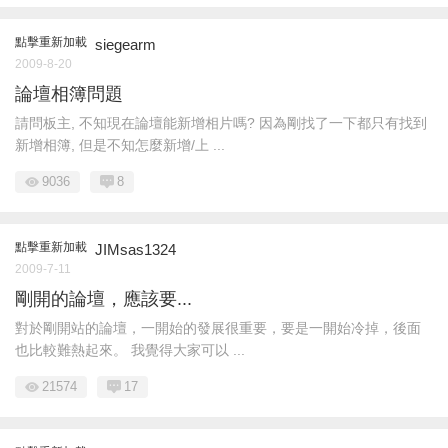
點擊重新加載
siegearm
2009-8-20
論壇相簿問題
請問板主, 不知現在論壇能新增相片嗎? 因為剛找了一下都只有找到
新增相簿, 但是不知怎麼新增/上 ...
9036
8
點擊重新加載
JIMsas1324
2009-7-11
剛開的論壇，應該要...
對於剛開站的論壇，一開始的發展很重要，要是一開始冷掉，後面
也比較難熱起來。 我覺得大家可以 ...
21574
17