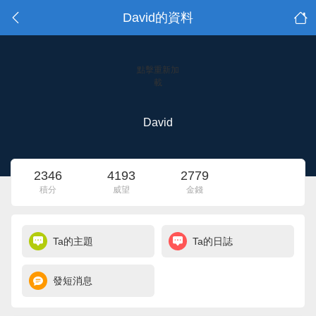
David的資料
點擊重新加
載
David
2346
4193
2779
積分
威望
金錢
Ta的主題
Ta的日誌
發短消息